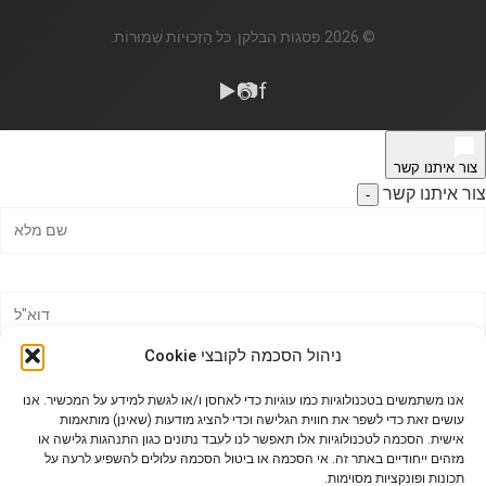
© 2026 פסגות הבלקן. כֹּל הַזְכוּיוֹת שְׁמוּרוֹת.
▶️
📷
f
צור איתנו קשר
צור איתנו קשר
-
ניהול הסכמה לקובצי Cookie
אנו משתמשים בטכנולוגיות כמו עוגיות כדי לאחסן ו/או לגשת למידע על המכשיר. אנו
עושים זאת כדי לשפר את חווית הגלישה וכדי להציג מודעות (שאינן) מותאמות
אישית. הסכמה לטכנולוגיות אלו תאפשר לנו לעבד נתונים כגון התנהגות גלישה או
מזהים ייחודיים באתר זה. אי הסכמה או ביטול הסכמה עלולים להשפיע לרעה על
תכונות ופונקציות מסוימות.