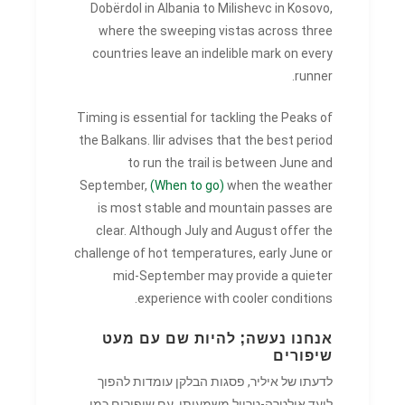
Dobërdol in Albania to Milishevc in Kosovo,
where the sweeping vistas across three
countries leave an indelible mark on every
runner.
Timing is essential for tackling the Peaks of
the Balkans. Ilir advises that the best period
to run the trail is between June and
September,
(When to go)
when the weather
is most stable and mountain passes are
clear. Although July and August offer the
challenge of hot temperatures, early June or
mid-September may provide a quieter
experience with cooler conditions.
אנחנו נעשה; להיות שם עם מעט
שיפורים
לדעתו של איליר, פסגות הבלקן עומדות להפוך
ליעד אולטרה-טרייל משמעותי. עם שיפורים כמו