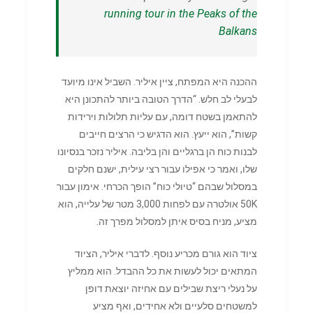
running tour in the Peaks of the
Balkans
ההכנה היא המפתח, ציין איליר. השביל אינו מיועד
לבעלי לב חלש. “הדרך הטובה ביותר להתכונן היא
להתאמן בשטח דומה, עם עליות תלולות וירידות
קשות”, הוא ייעץ. הוא הדגיש כי הרצים חייבים
לבנות כוח הן ברגליים והן בליבה. איליר נזכר בנסיונו
שלו, ואמר כי אפילו עבור רצי עילית, ישנם חלקים
במסלול שבהם “טיולי כוח” הופך הכרחי. אימון עבור
50K אולטרה עם לפחות 3,000 מטר של עלייה, הוא
מציע, מניח בסיס איתן למסלול מפרך זה.
ציוד הוא גורם מכריע נוסף. לדברי איליר, הציוד
המתאים יכול לעשות את כל ההבדל. הוא ממליץ
על נעלי ריצת שבילים עם אחיזה יוצאת דופן
למשטחים סלעיים ולא אחידים, ואף מציע