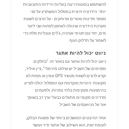
להשתמש במוטות ריצה בעליות וירידות התובעניות
יותר. הידרציה חיונית במסלול המשתרע על פני
מספר מדינות ואזורים מרוחקים - על הרצים לשאת
מערכת הידרציה שיכולה לאחסן לפחות שני ליטר
מים, יחד עם חטיפי אנרגיה, ג'לים וטבליות מלח כדי
לשמור על תדלוק הגוף.
ניווט יכול להיות אתגר
ניווט יכול להיות אתגר גם באזור זה. “בחלקים
מסוימים של השביל יש שילוט מינימלי”, ציין איליר,
וקרא לרצים לשאת מכשיר GPS אמין או מפות לא
מקוונות. היכרות מוקדמת עם המסלול יכולה לסייע
בהימנעות מעקיפות בלתי צפויות, ולפעמים
מדריכים מקומיים מתגלים כבעלי ערך רב בשופך
אור על הניואנסים של השביל.
אחד ההיבטים המושכים ביותר של פסגות הבלקן,
לעומת זאת, הוא השילוב של אתגר פיזי ועושר