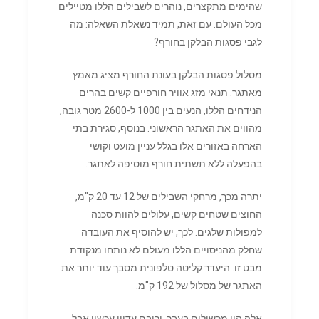
שהימים מתקצרים, נוהרים לשבילים הללו מטיילים
מכל העולם. עם זאת, תמיד נשאלת השאלה: מה
לגבי פסגות הבלקן בחורף?
מסלול פסגות הבלקן בעונת החורף מציג מאמץ
מאתגר. תנאי מזג אוויר חורפיים קשים בהרים
הנידחים הללו, הנעים בין 1000 ל-2600 מטר גובה,
מהווים את האתגר הראשוני. בנוסף, סגירת בתי
הארחה באזורים אלו בגלל עניין מועט וקושי
בהפעלה ללא תשתית חורף מוסיפה לאתגר.
יתרה מכך, מרחקי השבילים של 12 עד 20 ק"מ,
החוצים שטחים קשים, עלולים להוות סכנה
למפולות שלגים. לכך, יש להוסיף את העובדה
שחלק מהניסויים הללו מעולם לא נותחו מנקודת
מבט זו. היעדר קליטה טלפונית מסבך עוד יותר את
האתגר של מסלול של 192 ק"מ.
אלה היו מכשולים בעבר, ורובם עדיין עכשיו אבל