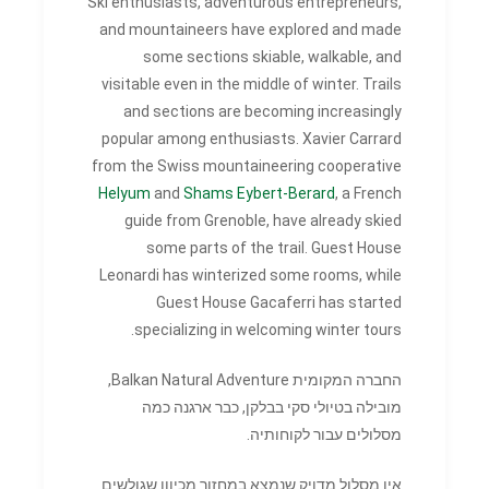
Ski enthusiasts, adventurous entrepreneurs,
and mountaineers have explored and made
some sections skiable, walkable, and
visitable even in the middle of winter. Trails
and sections are becoming increasingly
popular among enthusiasts. Xavier Carrard
from the Swiss mountaineering cooperative
Helyum
and
Shams Eybert-Berard
, a French
guide from Grenoble, have already skied
some parts of the trail. Guest House
Leonardi has winterized some rooms, while
Guest House Gacaferri has started
specializing in welcoming winter tours.
החברה המקומית Balkan Natural Adventure,
מובילה בטיולי סקי בבלקן, כבר ארגנה כמה
מסלולים עבור לקוחותיה.
אין מסלול מדויק שנמצא במחזור מכיוון שגולשים