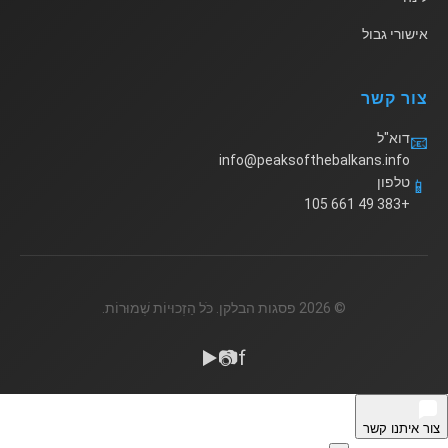
אישורי גבול
צור קשר
דוא"ל
📧
info@peaksofthebalkans.info
טלפון
📱
+383 49 661 105
© 2026 פסגות הבלקן. כֹּל הַזְכוּיוֹת שְׁמוּרוֹת.
▶️
📷
f
צור איתנו קשר