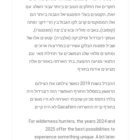
חוקרים את החלקים הטובים ביותר עבור השלג. עם
זאת, הקטעים בעלי הפוטנציאל הגבוה ביותר הם
אלו הממוקמים קרוב לקו הגבול בין הרי דקני ופחה
(קוסובו), באבינו פוליה ובוגיצ'ביצה (מונטנגרו),
ועמקי דוברדול וסילביקה (אלבניה). קטעים אלו של
שביל פסגות הבלקן עשירים במדרונות ארוכים
ומתונים מלאי שלג הנמשכים עד תחילת מאי. עם
התנאי מגיעה ההצעה; בתי הארחה באזורים אלה
מציעים אירוח בחורף.
ההבדל בשנת 2019 כאשר צילמנו את הצילום
הראשון במסלול החורף האפשרי הזה דוברדול היה
בלתי נתפס מכיוון שהבתי הארחה לא היו מוגנים
בחורף ובית ההארחה Gacaferri לא היה קיים.
For wilderness hunters, the years 2024 and
2025 offer the best possibilities to
experience something unique. A bit later