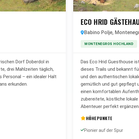
ECO HRID GÄSTEHA
Babino Polje, Monteneg
MONTENEGROS HOCHLAND
ischen Dorf Doberdol in
Das Eco Hrid Guesthouse ist
e, drei Mahlzeiten täglich,
dieses Trails und bekannt f
Personal – ein idealer Halt
und den authentischen lokal
kans erkunden.
gemütlich und gut gepflegt 
einen komfortablen Aufentha
zubereitete, köstliche lokal
Abenteuer perfekt ergänzen
HÖHEPUNKTE
Pionier auf der Spur