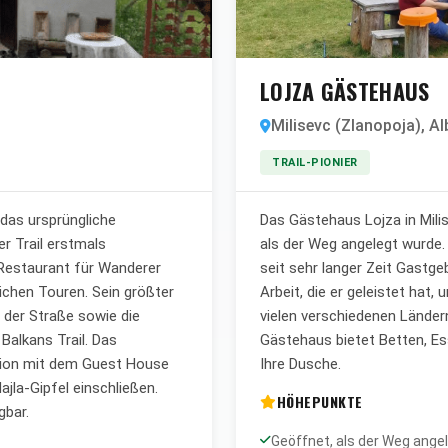
LOJZA GÄSTEHAUS
Milisevc (Zlanopoja), Al
TRAIL-PIONIER
 das ursprüngliche
Das Gästehaus Lojza in Mili
r Trail erstmals
als der Weg angelegt wurde.
 Restaurant für Wanderer
seit sehr langer Zeit Gastgebe
ichen Touren. Sein größter
Arbeit, die er geleistet hat,
on der Straße sowie die
vielen verschiedenen Lände
Balkans Trail. Das
Gästehaus bietet Betten, 
tion mit dem Guest House
Ihre Dusche.
jla-Gipfel einschließen.
HÖHEPUNKTE
gbar.
Geöffnet, als der Weg ange