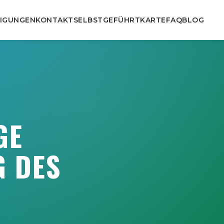
IGUNGEN
KONTAKT
SELBSTGEFÜHRT
KARTE
FAQ
BLOG
GE
G DES