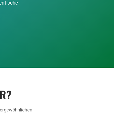
entische
ER?
ßergewöhnlichen