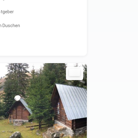
stgeber
m Duschen