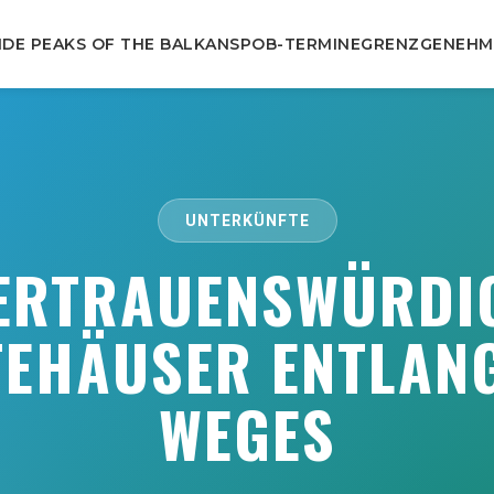
DE PEAKS OF THE BALKANS
POB-TERMINE
GRENZGENEHM
UNTERKÜNFTE
ERTRAUENSWÜRDI
EHÄUSER ENTLAN
WEGES