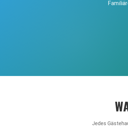
Familiä
WA
Jedes Gästehau