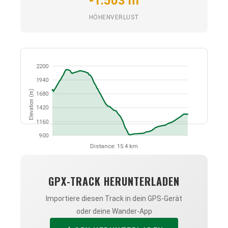
-1.503 m
HÖHENVERLUST
2200
1940
Elevation (m)
1680
1420
1160
900
Distance: 15.4 km
GPX-TRACK HERUNTERLADEN
Importiere diesen Track in dein GPS-Gerät
oder deine Wander-App