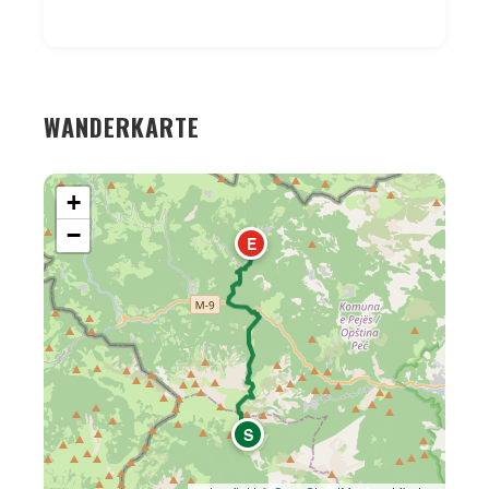
WANDERKARTE
+
−
E
Karte wird geladen...
S