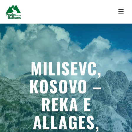
☰
MILISEVC,
KOSOVO –
REKA E
ALLAGES,