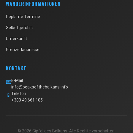
WANDERINFORMATIONEN
Geplante Termine
Selbstgeführt
Unterkunft
Grenzerlaubnisse
KONTAKT
E-Mail
📧
info@peaksofthebalkans.info
Telefon
📱
+383 49 661 105
© 2026 Gipfel des Balkans. Alle Rechte vorbehalten.