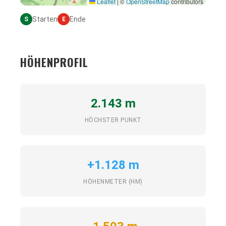
Leaflet
|
©
OpenStreetMap
contributors
Starten
Ende
S
E
HÖHENPROFIL
2.143 m
HÖCHSTER PUNKT
+1.128 m
HÖHENMETER (HM)