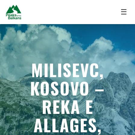
☰
MILISEVC,
KOSOVO –
REKA E
ALLAGES,