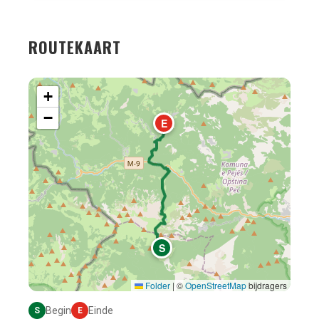
ROUTEKAART
+
−
E
Kaart laden...
S
Folder
|
©
OpenStreetMap
bijdragers
Begin
Einde
S
E