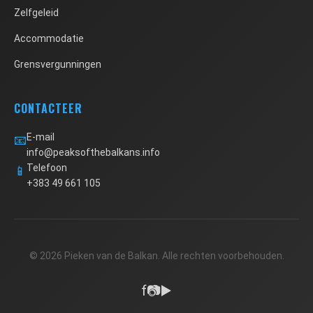
Zelfgeleid
Accommodatie
Grensvergunningen
CONTACTEER
E-mail
📧
info@peaksofthebalkans.info
Telefoon
📱
+383 49 661 105
© 2026 Pieken van de Balkan. Alle rechten voorbehouden.
f
📷
▶️