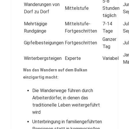
5-8
Wanderungen von
Jun
Mittelstufe
Stunden
Dorf zu Dorf
Se
täglich
Mehrtägige
Mittelstufe-
7-14
Jul
Rundgänge
Fortgeschritten
Tage
Se
Ganzer
Gipfelbesteigungen
Fortgeschritten
Ju
Tag
Ja
Winterbergsteigen
Experte
Variabel
Mä
Was das Wandern auf dem Balkan
einzigartig macht:
Die Wanderwege führen durch
Arbeiterdörfer, in denen das
traditionelle Leben weitergeführt
wird
Unterbringung in familiengeführten
Pensionen statt in kommerziellen