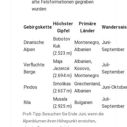
alte Felsformationen gegraben
wurden
Höchster
Primäre
Gebirgskette
Wandersai
Gipfel
Länder
Bobotov
Dinarische
Montenegro,
Juni-
Kuk
Alpen
Albanien
September
(2.523 m)
Maja
Albanien,
Verfluchte
Juli-
Jezercë
Kosovo,
Berge
September
(2.694 m)
Montenegro
Smolikas
Griechenland,
Pindos
Juni-Oktobe
(2.637 m)
Albanien
Musala
Juli-
Rila
Bulgarien
(2.925 m)
September
Profi-Tipp: Besuchen Sie Ende Juni, wenn die
Alpenblumen ihren Höhepunkt erreichen,