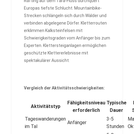
Rafting auf dem Tara-Fluss durchquert
Europas tiefste Schlucht. Mountainbike-
Strecken schlängeln sich durch Wälder und
verbinden abgelegene Dörfer. Kletterrouten
erklimmen Kalksteinfelsen mit
Schwierigkeitsgraden vom Anfänger bis zum
Experten. Klettersteiganlagen ermöglichen
geschützte Klettererlebnisse mit
spektakulärer Aussicht.
Vergleich der Aktivitätsschwierigkeiten:
Fähigkeitsniveau
Typische
Aktivitätstyp
erforderlich
Dauer
Tageswanderungen
3-5
Ma
Anfänger
im Tal
Stunden
Ok