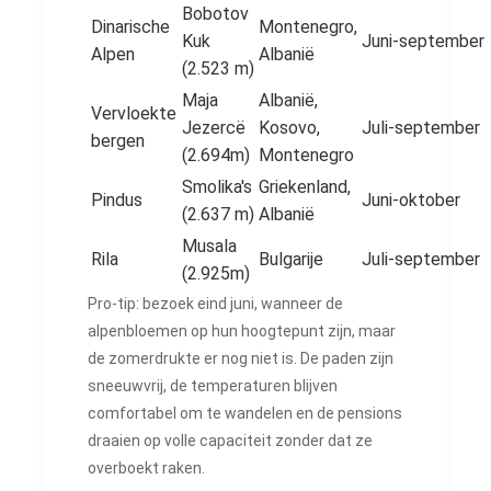
Bobotov
Dinarische
Montenegro,
Kuk
Juni-september
Alpen
Albanië
(2.523 m)
Maja
Albanië,
Vervloekte
Jezercë
Kosovo,
Juli-september
bergen
(2.694m)
Montenegro
Smolika's
Griekenland,
Pindus
Juni-oktober
(2.637 m)
Albanië
Musala
Rila
Bulgarije
Juli-september
(2.925m)
Pro-tip: bezoek eind juni, wanneer de
alpenbloemen op hun hoogtepunt zijn, maar
de zomerdrukte er nog niet is. De paden zijn
sneeuwvrij, de temperaturen blijven
comfortabel om te wandelen en de pensions
draaien op volle capaciteit zonder dat ze
overboekt raken.