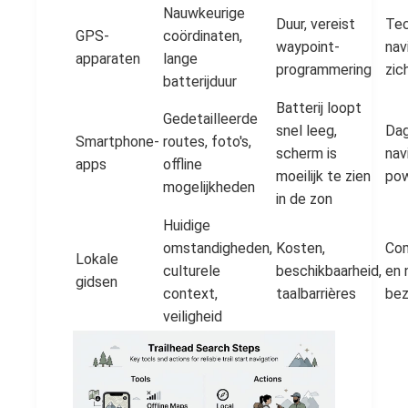
Nauwkeurige
Duur, vereist
Tec
GPS-
coördinaten,
waypoint-
nav
apparaten
lange
programmering
zic
batterijduur
Batterij loopt
Gedetailleerde
snel leeg,
Dag
Smartphone-
routes, foto's,
scherm is
nav
apps
offline
moeilijk te zien
po
mogelijkheden
in de zon
Huidige
omstandigheden,
Kosten,
Com
Lokale
culturele
beschikbaarheid,
en 
gidsen
context,
taalbarrières
bez
veiligheid