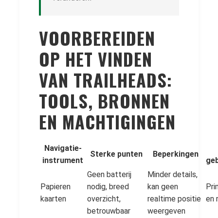
VOORBEREIDEN
OP HET VINDEN
VAN TRAILHEADS:
TOOLS, BRONNEN
EN MACHTIGINGEN
Navigatie-
Sterke punten
Beperkingen
instrument
geb
Geen batterij
Minder details,
Papieren
nodig, breed
kan geen
Pri
kaarten
overzicht,
realtime positie
en 
betrouwbaar
weergeven