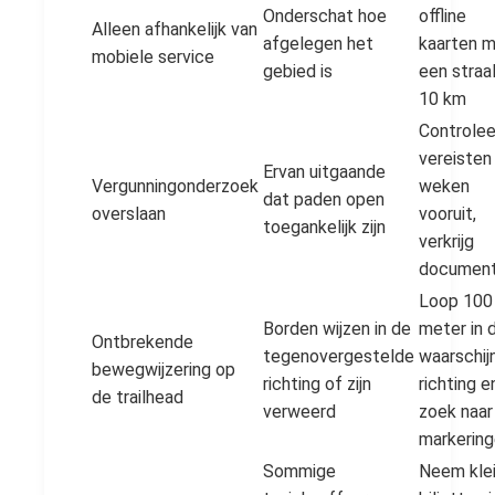
Onderschat hoe
offline
Alleen afhankelijk van
afgelegen het
kaarten 
mobiele service
gebied is
een straa
10 km
Controlee
vereisten
Ervan uitgaande
Vergunningonderzoek
weken
dat paden open
overslaan
vooruit,
toegankelijk zijn
verkrijg
documen
Loop 100
Borden wijzen in de
meter in 
Ontbrekende
tegenovergestelde
waarschijn
bewegwijzering op
richting of zijn
richting e
de trailhead
verweerd
zoek naar
markerin
Sommige
Neem kle