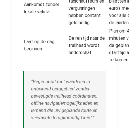
taxichauffeurs en
biljetten i
Aankomst zonder
vergunningen
euro's me
lokale valuta
hebben contant
voor alle 
geld nodig
de landen
Plan om 
De reistijd naar de
minuten v
Laat op de dag
trailhead wordt
de gepla
beginnen
onderschat
starttijd 
te komen
“Begin nooit met wandelen in
onbekend berggebied zonder
bevestigde trailhead-coördinaten,
offline navigatiemogelijkheden en
iemand die uw geplande route en
verwachte terugkomsttijd kent.”