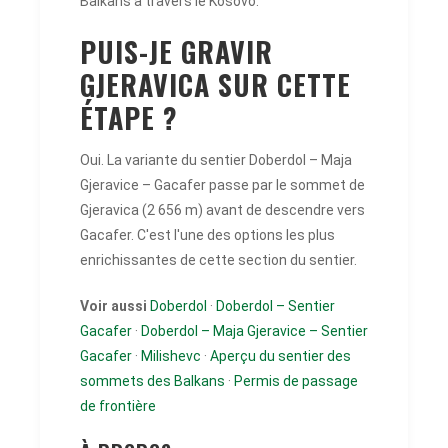
Balkans à travers le Kosovo.
PUIS-JE GRAVIR
GJERAVICA SUR CETTE
ÉTAPE ?
Oui. La variante du sentier Doberdol – Maja
Gjeravice – Gacafer passe par le sommet de
Gjeravica (2 656 m) avant de descendre vers
Gacafer. C'est l'une des options les plus
enrichissantes de cette section du sentier.
Voir aussi
Doberdol
·
Doberdol – Sentier
Gacafer
·
Doberdol – Maja Gjeravice – Sentier
Gacafer
·
Milishevc
·
Aperçu du sentier des
sommets des Balkans
·
Permis de passage
de frontière