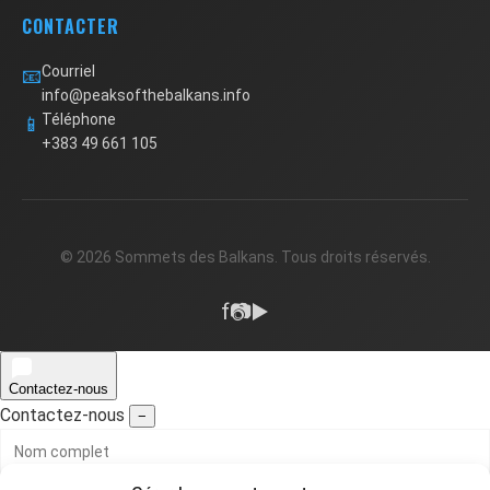
CONTACTER
Courriel
📧
info@peaksofthebalkans.info
Téléphone
📱
+383 49 661 105
© 2026 Sommets des Balkans. Tous droits réservés.
f
📷
▶️
Contactez-nous
Contactez-nous
−