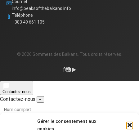
Courriel
📧
info@peaksofthebalkans.info
Téléphone
📱
+383 49 661 105
© 2026 Sommets des Balkans. Tous droits réservés.
f
📷
▶️
Contactez-nous
Contactez-nous
−
Gérer le consentement aux
cookies